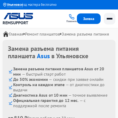
1 года
Ульяновск
Выезд мастера бесплатно
Заявка
Позвонить
REMSUPPORT
Главная
Ремонт планшетов
Замена разъема питания
Замена разъема питания
планшета
Asus
в Ульяновске
Замена разъема питания планшетов Asus от 20
мин
— быстрый старт работ
До 30% экономии
— скидки при заявке онлайн
Контроль на каждом этапе
— от диагностики до
выдачи
Диагностика Asus от 10 мин
— точное выявление
Официальная гарантия до 12 мес.
— с
поддержкой после ремонта