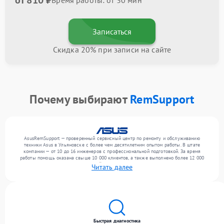
от 810 ₽
Время работы: от 30 мин
Записаться
Скидка 20% при записи на сайте
Почему выбирают
RemSupport
AsusRemSupport — проверенный сервисный центр по ремонту и обслуживанию
техники Asus в Ульяновске с более чем десятилетним опытом работы. В штате
компании — от 10 до 16 инженеров с профессиональной подготовкой. За время
работы помощь оказана свыше 10 000 клиентов, а также выполнено более 12 000
ремонтов. Ежемесячно в сервисный центр поступает свыше 300 единиц техники,
Читать далее
включая , , . Мы работаем с широким спектром неисправностей и гарантируем
высокое качество обслуживания благодаря отлаженным процессам ремонта.
Быстрая диагностика