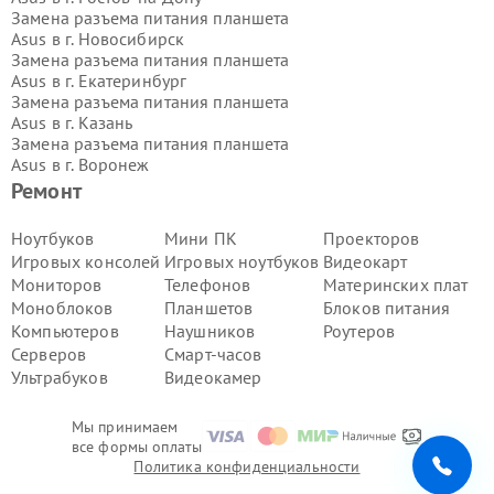
Замена разъема питания планшета
Asus в г.
Новосибирск
Замена разъема питания планшета
Asus в г.
Екатеринбург
Замена разъема питания планшета
Asus в г.
Казань
Замена разъема питания планшета
Asus в г.
Воронеж
Замена разъема питания планшета
Ремонт
Asus в г.
Волгоград
Замена разъема питания планшета
Ноутбуков
Мини ПК
Проекторов
Asus в г.
Самара
Игровых консолей
Игровых ноутбуков
Видеокарт
Замена разъема питания планшета
Мониторов
Телефонов
Материнских плат
Asus в г.
Пермь
Моноблоков
Планшетов
Блоков питания
Замена разъема питания планшета
Компьютеров
Наушников
Роутеров
Asus в г.
Красноярск
Замена разъема питания планшета
Серверов
Смарт-часов
Asus в г.
Ижевск
Ультрабуков
Видеокамер
Замена разъема питания планшета
Asus в г.
Челябинск
Мы принимаем
Замена разъема питания планшета
все формы оплаты
Asus в г.
Тюмень
Политика конфиденциальности
Замена разъема питания планшета