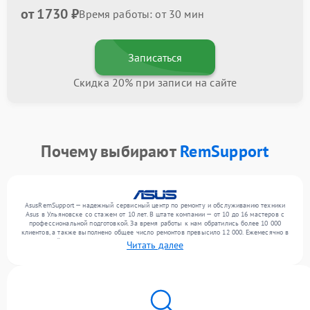
от 1730 ₽
Время работы: от 30 мин
Записаться
Скидка 20% при записи на сайте
Почему выбирают
RemSupport
AsusRemSupport — надежный сервисный центр по ремонту и обслуживанию техники
Asus в Ульяновске со стажем от 10 лет. В штате компании — от 10 до 16 мастеров с
профессиональной подготовкой. За время работы к нам обратились более 10 000
клиентов, а также выполнено общее число ремонтов превысило 12 000. Ежемесячно в
сервисный центр поступает свыше 300 единиц техники, включая , , . Мы устраняем
Читать далее
поломки любой сложности и предлагаем стабильный уровень сервиса благодаря
отлаженным процессам ремонта.