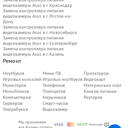
видеокамеры Asus в г.
Краснодар
Замена контроллера питания
видеокамеры Asus в г.
Ростов-на-
Дону
Замена контроллера питания
видеокамеры Asus в г.
Новосибирск
Замена контроллера питания
видеокамеры Asus в г.
Екатеринбург
Замена контроллера питания
видеокамеры Asus в г.
Казань
Замена контроллера питания
Ремонт
видеокамеры Asus в г.
Воронеж
Замена контроллера питания
Ноутбуков
Мини ПК
Проекторов
видеокамеры Asus в г.
Волгоград
Игровых консолей
Игровых ноутбуков
Видеокарт
Замена контроллера питания
Мониторов
Телефонов
Материнских плат
видеокамеры Asus в г.
Самара
Моноблоков
Планшетов
Блоков питания
Замена контроллера питания
Компьютеров
Наушников
Роутеров
видеокамеры Asus в г.
Пермь
Замена контроллера питания
Серверов
Смарт-часов
видеокамеры Asus в г.
Красноярск
Ультрабуков
Видеокамер
Замена контроллера питания
видеокамеры Asus в г.
Ижевск
Мы принимаем
Замена контроллера питания
все формы оплаты