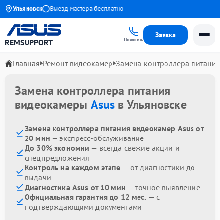
я до 1 года
Ульяновск
Выезд мастера бесплатно
Заявка
Позвонить
REMSUPPORT
Главная
Ремонт видеокамер
Замена контроллера питани
Замена контроллера питания
видеокамеры
Asus
в Ульяновске
Замена контроллера питания видеокамер Asus от
20 мин
— экспресс-обслуживание
До 30% экономии
— всегда свежие акции и
спецпредложения
Контроль на каждом этапе
— от диагностики до
выдачи
Диагностика Asus от 10 мин
— точное выявление
Официальная гарантия до 12 мес.
— с
подтверждающими документами